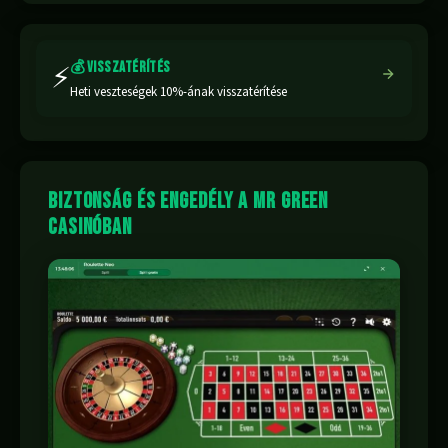
⚡
💰 Visszatérítés
Heti veszteségek 10%-ának visszatérítése
BIZTONSÁG ÉS ENGEDÉLY A MR GREEN
CASINÓBAN