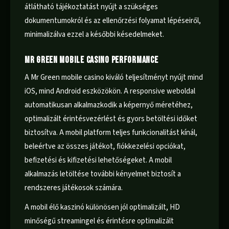
átlátható tájékoztatást nyújt a szükséges
dokumentumokról és az ellenőrzési folyamat lépéseiről,
minimalizálva ezzel a későbbi késedelmeket.
MR GREEN MOBILE CASINO PERFORMANCE
A Mr Green mobile casino kiváló teljesítményt nyújt mind
iOS, mind Android eszközökön. A responsive weboldal
automatikusan alkalmazkodik a képernyő méretéhez,
optimalizált érintésvezérlést és gyors betöltési időket
biztosítva. A mobil platform teljes funkcionalitást kínál,
beleértve az összes játékot, fiókkezelési opciókat,
befizetési és kifizetési lehetőségeket. A mobil
alkalmazás letöltése további kényelmet biztosít a
rendszeres játékosok számára.
A mobil élő kaszinó különösen jól optimalizált, HD
minőségű streamingel és érintésre optimalizált