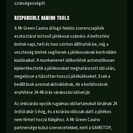
szükségességét.
RESPONSIBLE GAMING TOOLS
A Mr Green Casino átfogó felelős szerencsejáték
eszköztárat biztosít játékosai számára. A befizetési
limitek napi, heti és havi szinten állíthatók be, míg a
veszteség limitek segítenek a játékosoknak kontrollálni
kiadásaikat. A munkamenet időkorlátok automatikusan
kijelentkeztetik a játékosokat meghatározott idő után,
megelőzve a túlzottan hosszú játéküléseket. Ezek a
beállítások azonnal aktiválódnak, de a korlátozások
enyhítése 24-48 órás várakozási idővel jár.
Az önkizárási opciók rugalmas időtartamokat kínálnak 24
órától akár 5 évig, és a kizárási időszak alatt a játékos
nem férhet hozzá fiókjához. A Mr Green Casino
partnersége külső szervezetekkel, mint a GAMSTOP,