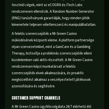
tesztelő cégek, mint az eCOGRA és iTech Labs
rendszeresen ellenőrzik. A Random Number Generator
(RNG) tanúsítványok garantálják, hogy minden játék
kimenetele teljesen véletlenszerű és manipulálhatatlan.
A felelős szerencsejáték a Mr Green Casino
működésének központi eleme. A platform partnersége
olyan szervezetekkel, mint a GamCare és a Gambling
Therapy, biztosítja a problémás szerencsejáték elleni
küzdelemben való aktív részvételt. A Mr Green Casino
rendszeresen képzi munkatársait a felelős
szerencsejáték elvek alkalmazására, és proaktív
megközelítést alkalmaz a veszélyeztetett játékosok
azonosítására és segítésére.
CUSTOMER SUPPORT CHANNELS
A Mr Green Casino ügyfélszolgálata 24/7 elérhető élő