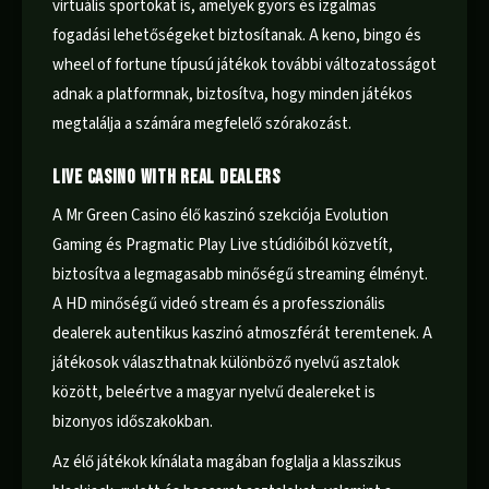
virtuális sportokat is, amelyek gyors és izgalmas
fogadási lehetőségeket biztosítanak. A keno, bingo és
wheel of fortune típusú játékok további változatosságot
adnak a platformnak, biztosítva, hogy minden játékos
megtalálja a számára megfelelő szórakozást.
LIVE CASINO WITH REAL DEALERS
A Mr Green Casino élő kaszinó szekciója Evolution
Gaming és Pragmatic Play Live stúdióiból közvetít,
biztosítva a legmagasabb minőségű streaming élményt.
A HD minőségű videó stream és a professzionális
dealerek autentikus kaszinó atmoszférát teremtenek. A
játékosok választhatnak különböző nyelvű asztalok
között, beleértve a magyar nyelvű dealereket is
bizonyos időszakokban.
Az élő játékok kínálata magában foglalja a klasszikus