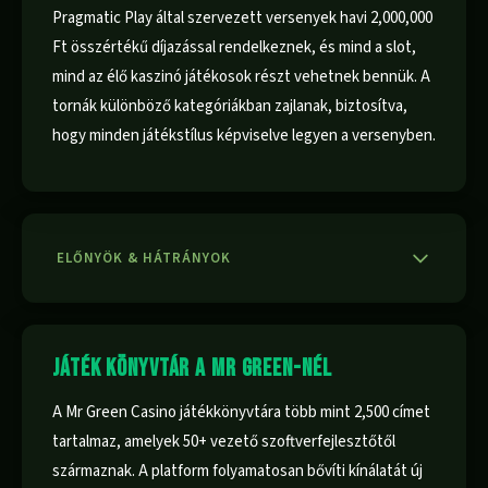
Pragmatic Play által szervezett versenyek havi 2,000,000
Ft összértékű díjazással rendelkeznek, és mind a slot,
mind az élő kaszinó játékosok részt vehetnek bennük. A
tornák különböző kategóriákban zajlanak, biztosítva,
hogy minden játékstílus képviselve legyen a versenyben.
ELŐNYÖK & HÁTRÁNYOK
ELŐNYÖK
Prémium játékélmény kiváló grafikai megjelenéssel
JÁTÉK KÖNYVTÁR A MR GREEN-NÉL
Gyors kifizetések 24 órán belül
A Mr Green Casino játékkönyvtára több mint 2,500 címet
Széles választék élő kaszinó játékokból
tartalmaz, amelyek 50+ vezető szoftverfejlesztőtől
Mobil alkalmazás iOS és Android rendszerekre
származnak. A platform folyamatosan bővíti kínálatát új
Felelős szerencsejáték eszközök és korlátok