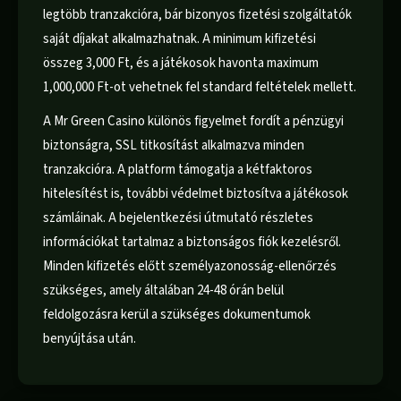
legtöbb tranzakcióra, bár bizonyos fizetési szolgáltatók
saját díjakat alkalmazhatnak. A minimum kifizetési
összeg 3,000 Ft, és a játékosok havonta maximum
1,000,000 Ft-ot vehetnek fel standard feltételek mellett.
A Mr Green Casino különös figyelmet fordít a pénzügyi
biztonságra, SSL titkosítást alkalmazva minden
tranzakcióra. A platform támogatja a kétfaktoros
hitelesítést is, további védelmet biztosítva a játékosok
számláinak. A bejelentkezési útmutató részletes
információkat tartalmaz a biztonságos fiók kezelésről.
Minden kifizetés előtt személyazonosság-ellenőrzés
szükséges, amely általában 24-48 órán belül
feldolgozásra kerül a szükséges dokumentumok
benyújtása után.