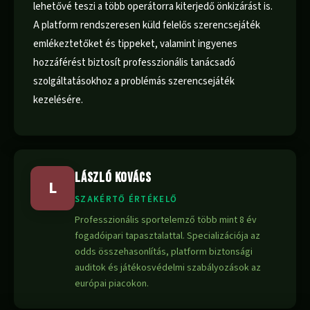
lehetővé teszi a több operátorra kiterjedő önkizárást is.
A platform rendszeresen küld felelős szerencsejáték
emlékeztetőket és tippeket, valamint ingyenes
hozzáférést biztosít professzionális tanácsadó
szolgáltatásokhoz a problémás szerencsejáték
kezelésére.
László Kovács
L
SZAKÉRTŐ ÉRTÉKELŐ
Professzionális sportelemző több mint 8 év
fogadóipari tapasztalattal. Specializációja az
odds összehasonlítás, platform biztonsági
auditok és játékosvédelmi szabályozások az
európai piacokon.