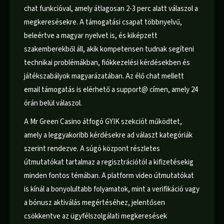
chat funkcióval, amely átlagosan 2-3 perc alatt válaszol a
megkeresésekre. A támogatási csapat többnyelvű,
beleértve a magyar nyelvet is, és kiképzett
szakemberekből áll, akik kompetensen tudnak segíteni
technikai problémákban, fiókkezelési kérdésekben és
játékszabályok magyarázatában. Az élő chat mellett
email támogatás is elérhető a support@ címen, amely 24
órán belül válaszol.
A Mr Green Casino átfogó GYIK szekciót működtet,
amely a leggyakoribb kérdésekre ad választ kategóriák
szerint rendezve. A súgó központ részletes
útmutatókat tartalmaz a regisztrációtól a kifizetésekig
minden fontos témában. A platform video útmutatókat
is kínál a bonyolultabb folyamatok, mint a verifikáció vagy
a bónusz aktiválás megértéséhez, jelentősen
csökkentve az ügyfélszolgálati megkeresések