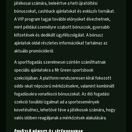
játékosai számára, beleértve a heti újratöltési
bónuszokat, cashback ajánlatokat és exkluzív tornákat.
A VIP program tagjai további előnyöket élvezhetnek,
mint például személyre szabott bónuszok, gyorsabb
kifizetések és dedikált ügyfélszolgálat. A bónusz
ajánlatok oldal részletes információkat tartalmaz az
aktuális promóciókról.
A sportfogadás szerelmesei szintén számíthatnak
speciális ajánlatokra a Mr Green sportsbook
szekciójában. A platform rendszeresen kínál fokozott
odds-okat népszerű mérkőzésekre, valamint kombinált
fogadásokra vonatkozó bónuszokat. Az élő fogadási
szekció további izgalmat ad a sportesemények
követéséhez, lehetővé téve a játékosok számára, hogy
valós időben reagáljanak a mérkőzések alakulására.