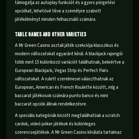
támogatja az autoplay funkciót és a gyors pörgetési
opciókat, lehetővé téve a személyre szabott
játékélményt minden felhasználó számára.
TABLE GAMES AND OTHER VARIETIES
A Mr Green Casino asztali játék szekciója klasszikus és
modern változatokat egyaránt kínál. A blackjack rajongói
több mint 15 különböző variációt találhatnak, beleértve a
European Blackjack, Vegas Strip és Perfect Pairs
változatokat. A rulett szerelmesei választhatnak az
European, American és French Roulette között, míg a
baccarat játékosok számára punto banco és mini
baccarat opciók állnak rendelkezésre.
A speciális kategóriák között megtalálhatóak a scratch
cardok, videó póker játékok és különleges
szerencsejátékok. A Mr Green Casino kínálata tartalmaz