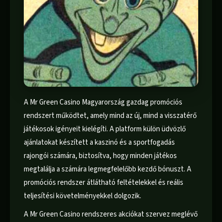
A Mr Green Casino Magyarország gazdag promóciós
rendszert működtet, amely mind az új, mind a visszatérő
játékosok igényeit kielégíti. A platform külön üdvözlő
ajánlatokat készített a kaszinó és a sportfogadás
rajongói számára, biztosítva, hogy minden játékos
megtalálja a számára legmegfelelőbb kezdő bónuszt. A
promóciós rendszer átlátható feltételekkel és reális
teljesítési követelményekkel dolgozik.
A Mr Green Casino rendszeres akciókat szervez meglévő