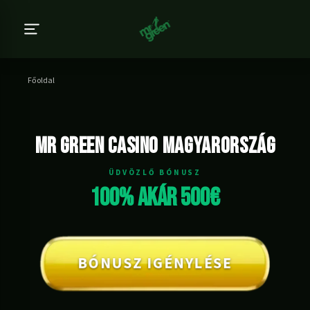
Főoldal
MR GREEN CASINO MAGYARORSZÁG
ÜDVÖZLŐ BÓNUSZ
100% akár 500€
BÓNUSZ IGÉNYLÉSE