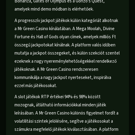
Bonanza, Gates of Olympus és a Gonzo's Quest,
amelyek mind demo módban is elérhetőek.
A progresszív jackpot játékok külön kategóriát alkotnak
a Mr Green Casino kínálatában. A Mega Moolah, Divine
Fortune és Hall of Gods olyan címek, amelyek milliós Ft
összegű jackpotokat kínálnak. A platform valós időben
mutatja a jackpot összegeket, és külön szekciót szentel
ezeknek a nagy nyereménylehetőségekkel rendelkező
játékoknak. A Mr Green Casino rendszeresen
kommunikálja a nagy jackpot nyerteseket, inspirálva
ezzel más játékosokat.
A slot játékok RTP értékei 94% és 98% között
mozognak, átlátható információkkal minden játék
leírásában. A Mr Green Casino különös figyelmet fordít a
volatilitási szintek jelölésére, segítve a játékosokat a
számukra megfelelő játékok kiválasztásában. A platform